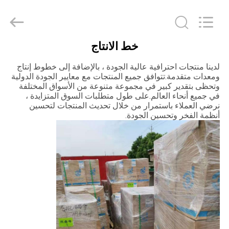
Copyright
©
2021
-
2025
Hefei
ruihuaxin
خط الانتاج
Electromechanical
الصفحة
Equipment
Co.,
لدينا منتجات احترافية عالية الجودة ، بالإضافة إلى خطوط إنتاج
الرئيسية
Ltd.
ومعدات متقدمة.تتوافق جميع المنتجات مع معايير الجودة الدولية
All
Rights
وتحظى بتقدير كبير في مجموعة متنوعة من الأسواق المختلفة
Reserved.
في جميع أنحاء العالم.على طول متطلبات السوق المتزايدة ،
Developed
منتجات
by
نرضي العملاء باستمرار من خلال تحديث المنتجات لتحسين
ECER
أنظمة الفخر وتحسين الجودة.
معلومات
عنا
جولة
في
المعمل