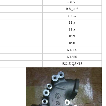
6BT5.9
6 لتر 9.8
ب ٣.٣
م 11
م 11
K19
K50
NT855
NT855
ISX15 QSX15