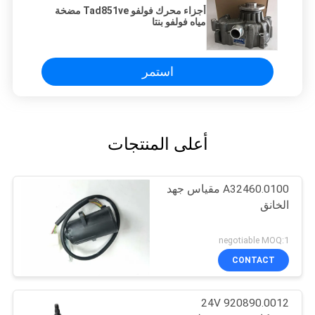
أجزاء محرك فولفو Tad851ve مضخة
مياه فولفو بنتا
استمر
أعلى المنتجات
A32460.0100 مقياس جهد
الخانق
negotiable MOQ:1
CONTACT
24V 920890.0012