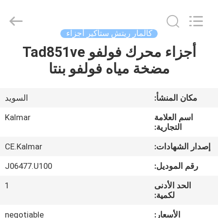
Copyright
©
2021
-
2025
كالمار ريتش ستاكير أجزاء
Hefei
ruihuaxin
Electromechanical
أجزاء محرك فولفو Tad851ve
الصفحة
Equipment
Co.,
مضخة مياه فولفو بنتا
الرئيسية
Ltd.
All
Rights
Reserved.
Developed
منتجات
مكان المنشأ:
السويد
by
ECER
اسم العلامة
Kalmar
معلومات
التجارية:
عنا
إصدار الشهادات:
CE.Kalmar
رقم الموديل:
J06477.U100
جولة
الحد الأدنى
1
في
لكمية:
المعمل
الأسعار:
negotiable