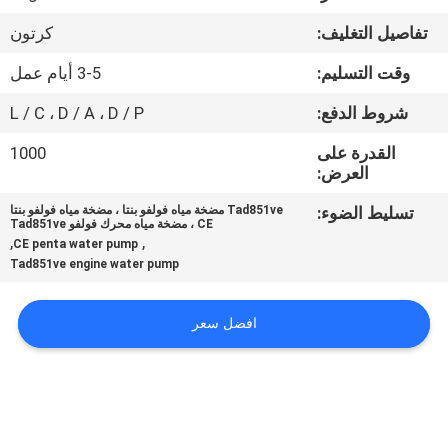
تفاصيل التغليف:
كرتون
مراقبة
وقت التسليم:
3-5 أيام عمل
الجودة
شروط الدفع:
L / C ، D / A ، D / P
اتصل
القدرة على
1000
العرض:
بنا
تسليط الضوء:
Tad851ve مضخة مياه فولفو بنتا ، مضخة مياه فولفو بنتا
CE ، مضخة مياه محرك فولفو Tad851ve
اطلب
,
,
CE penta water pump
Tad851ve engine water pump
اقتباس
افضل سعر
خريطة
الموقع
PRIVACY