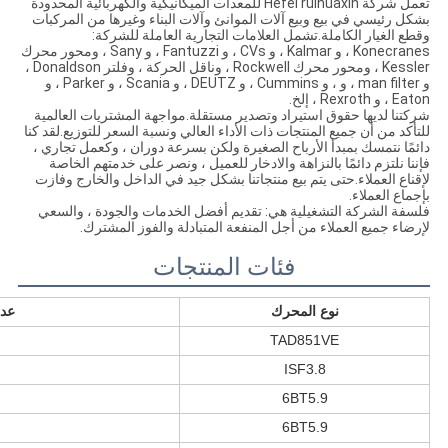
تعمل شركة Hefei ruihuaxin للمعدات الميكانيكية والكهربائية المحدودة
بشكل رئيسي في بيع وبيع آلات الموانئ وآلات البناء وغيرها من المركبات
وقطع الغيار الكاملة.تشمل العلامات التجارية العاملة للشركة:
Konecranes ، و Kalmar ، و CVs ، و Fantuzzi ، و Sany ، ومحور محرك
Kessler ، ومحور محرك Rockwell ، وناقل الحركة ، وفلتر Donaldson ،
و man filter ، و ، و Cummins ، و DEUTZ ، و Scania ، و Parker ، و
Eaton ، و Rexroth ، إلخ.
شركتنا لديها حقوق استيراد وتصدير مستقلة.مواجهة المشتريات العالمية
للتأكد من أن جميع المنتجات ذات الأداء العالي ونسبة السعر للتوزيع.لقد كنا
دائمًا نتمسك بمبدأ الأرباح الصغيرة ولكن بسرعة دوران ، وكعمل تجاري ،
فإننا نلتزم دائمًا بالنزاهة والادخار للعميل ، ونصر على خدمتهم الخاصة
لإقناع العملاء.حتى يتم بيع منتجاتنا بشكل جيد في الداخل والخارج وفازت
بإجماع العملاء.
فلسفة الشركة التشغيلية هي: تقديم أفضل الخدمات والجودة ، والسعي
لإرضاء جميع العملاء من أجل المنفعة المتبادلة والفوز المشترك.
فئات المنتجات
نوع المحرك
عدد
TAD851VE
ISF3.8
6BT5.9
6BT5.9