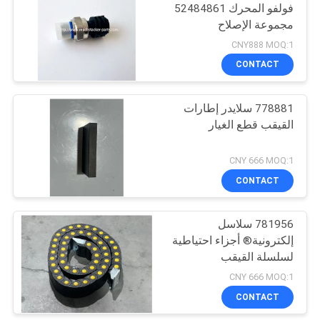
فولفو المحرك 52484861
مجموعة الإصلاح
9
CNY888 MOQ:1
Hyster Reach
CONTACT
Stacker أجزاء
778881 سلايدر إطارات
القيقب قطع الغيار
CNY 666 MOQ:1
CONTACT
47
781956 سلاسل
قطع غيار فولفو بنتا
إلكترونية® أجزاء احتياطية
لسلسلة القيقب
CNY 666 MOQ:1
CONTACT