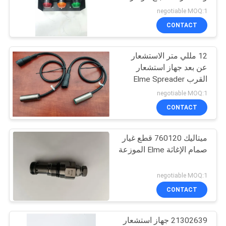
إشارة 24 فولت
POLICY
negotiable MOQ:1
CONTACT
11
12 مللي متر الاستشعار
قطع غيار Fantuzzi
عن بعد جهاز استشعار
القرب Elme Spreader
negotiable MOQ:1
CONTACT
ميتاليك 760120 قطع غيار
9
صمام الإغاثة Elme الموزعة
قطع غيار CVS Ferrari
negotiable MOQ:1
Reach Stacker
CONTACT
21302639 جهاز استشعار