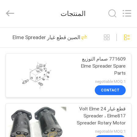
©
2021
-
المنتجات
2025
Hefei
ruihuaxin
Electromechanical
الصفحة
Equipment
160
Co.,
الصين قطع غيار Elme Spreader
Ltd.
الرئيسية
كالمار ريتش ستاكير
All
Rights
Reserved.
أجزاء
Developed
771609 صمام التوزيع
by
منتجات
ECER
Elme Spreader Spare
Parts
معلومات
negotiable MOQ:1
عنا
CONTACT
31
قطع غيار مكدس
قطع غيار 24 Volt Elme
جولة
Spreader ، Elme817
في
الوصول ساني
Spreader Rotary Motor
المعمل
negotiable MOQ:1