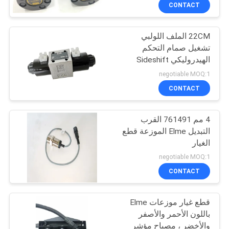
CONTACT
مراقبة
22CM الملف اللولبي
الجودة
27
تشغيل صمام التحكم
الهيدروليكي Sideshift
Linde Reach Stacker
اتصل
اسطوانة
negotiable MOQ:1
أجزاء
بنا
CONTACT
4 مم 761491 القرب
اطلب
التبديل Elme الموزعة قطع
اقتباس
الغيار
97
negotiable MOQ:1
قطع غيار
خريطة
CONTACT
الموقع
Konecranes
قطع غيار موزعات Elme
باللون الأحمر والأصفر
PRIVACY
والأخضر ، مصباح مؤشر