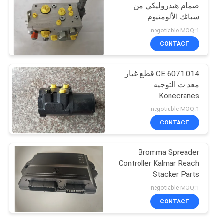
صمام هيدروليكي من
سبائك الألومنيوم
9
negotiable MOQ:1
Hyster Reach
CONTACT
Stacker أجزاء
CE 6071.014 قطع غيار
معدات التوجيه
Konecranes
negotiable MOQ:1
CONTACT
47
Bromma Spreader
قطع غيار فولفو بنتا
Controller Kalmar Reach
Stacker Parts
negotiable MOQ:1
CONTACT