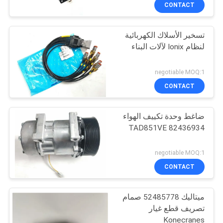
CONTACT
مراقبة
تسخير الأسلاك الكهربائية
الجودة
27
لنظام Ionix لآلات البناء
Linde Reach Stacker
اتصل
negotiable MOQ:1
أجزاء
بنا
CONTACT
ضاغط وحدة تكييف الهواء
اطلب
TAD851VE 82436934
اقتباس
97
negotiable MOQ:1
قطع غيار
خريطة
CONTACT
الموقع
Konecranes
ميتاليك 52485778 صمام
تصريف قطع غيار
PRIVACY
Konecranes