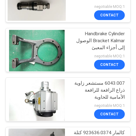
POLICY
negotiable MOQ:1
CONTACT
11
Handbrake Cylinder
قطع غيار Fantuzzi
Bracket Kalmar الوصول
إلى أجزاء المعبئ
negotiable MOQ:1
CONTACT
6043.007 مستشعر زاوية
9
ذراع الرافعة للرافعة
قطع غيار CVS Ferrari
الأمامية للحاوية
negotiable MOQ:1
Reach Stacker
CONTACT
كالمار 923636.0374 كتلة