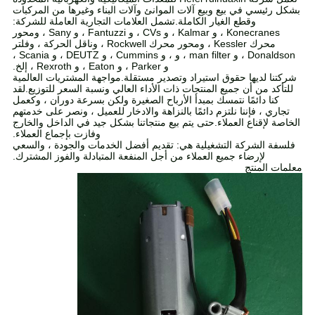
بشكل رئيسي في بيع وبيع آلات الموانئ وآلات البناء وغيرها من المركبات
وقطع الغيار الكاملة.تشمل العلامات التجارية العاملة للشركة:
Konecranes ، و Kalmar ، و CVs ، و Fantuzzi ، و Sany ، ومحور
محرك Kessler ، ومحور محرك Rockwell ، وناقل الحركة ، وفلتر
Donaldson ، و man filter ، و ، و Cummins ، و DEUTZ ، و Scania ،
و Parker ، و Eaton ، و Rexroth ، إلخ.
شركتنا لديها حقوق استيراد وتصدير مستقلة.مواجهة المشتريات العالمية
للتأكد من أن جميع المنتجات ذات الأداء العالي ونسبة السعر للتوزيع.لقد
كنا دائمًا نتمسك بمبدأ الأرباح الصغيرة ولكن بسرعة دوران ، وكعمل
تجاري ، فإننا نلتزم دائمًا بالنزاهة والادخار للعميل ، ونصر على خدمتهم
الخاصة لإقناع العملاء.حتى يتم بيع منتجاتنا بشكل جيد في الداخل والخارج
وفازت بإجماع العملاء.
فلسفة الشركة التشغيلية هي: تقديم أفضل الخدمات والجودة ، والسعي
لإرضاء جميع العملاء من أجل المنفعة المتبادلة والفوز المشترك.
معلمات المنتج