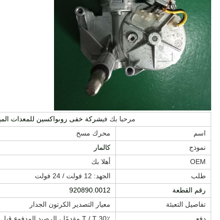
مرحبا بك في
شركة خفى روىواكسين للمعدات الميكان
اسم
محرك مسح
نموذج
كالمار
OEM
أهلا بك
طلب
الجهد: 12 فولت / 24 فولت
رقم القطعة
920890.0012
تفاصيل التعبئة
معيار التصدير الكرتون الجدار
دفع
30٪ T / T مقدمًا ، الرصيد المدفوع قبل dlievery أو ضد نسخة B / L.