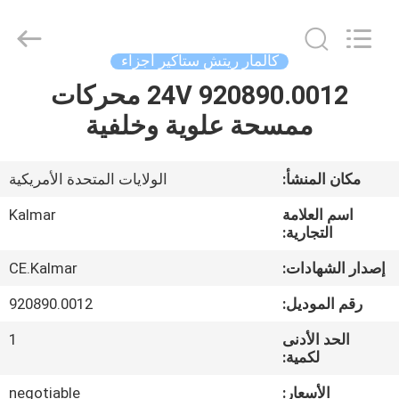
Copyright
©
2021
-
2025
كالمار ريتش ستاكير أجزاء
Hefei
ruihuaxin
Electromechanical
24V 920890.0012 محركات
الصفحة
Equipment
Co.,
ممسحة علوية وخلفية
الرئيسية
Ltd.
All
Rights
Reserved.
Developed
منتجات
مكان المنشأ:
الولايات المتحدة الأمريكية
by
ECER
اسم العلامة
Kalmar
معلومات
التجارية:
عنا
إصدار الشهادات:
CE.Kalmar
رقم الموديل:
920890.0012
جولة
الحد الأدنى
1
في
لكمية:
المعمل
الأسعار:
negotiable