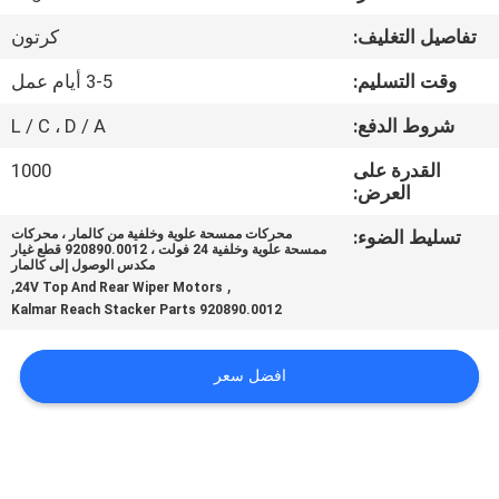
تفاصيل التغليف:
كرتون
مراقبة
وقت التسليم:
3-5 أيام عمل
الجودة
شروط الدفع:
L / C ، D / A
اتصل
القدرة على
1000
العرض:
بنا
تسليط الضوء:
محركات ممسحة علوية وخلفية من كالمار ، محركات
ممسحة علوية وخلفية 24 فولت ، 920890.0012 قطع غيار
اطلب
مكدس الوصول إلى كالمار
,
,
24V Top And Rear Wiper Motors
اقتباس
920890.0012 Kalmar Reach Stacker Parts
خريطة
افضل سعر
الموقع
PRIVACY