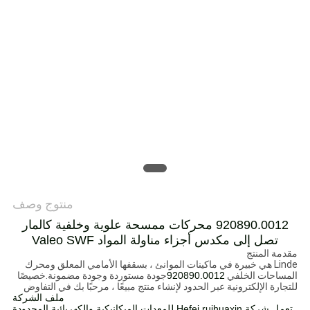
POLICY
منتوج وصف
920890.0012 محركات ممسحة علوية وخلفية كالمار
تصل إلى مكدس أجزاء مناولة المواد Valeo SWF
مقدمة المنتج
Linde هي خبيرة في ماكينات الموانئ ، بسقفها الأمامي المعلق ومحرك
المساحات الخلفي
920890.0012
جودة مستوردة وجودة مضمونة.خصيصًا
للتجارة الإلكترونية عبر الحدود لإنشاء منتج مبيعًا ، مرحبًا بك في التفاوض
ملف الشركة
تعمل شركة Hefei ruihuaxin للمعدات الميكانيكية والكهربائية المحدودة