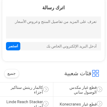
اترك رسالة
مراقبة
الجودة
اتصل
بنا
اطلب
اقتباس
فئات شعبية
جميع
خريطة
قطع غيار مكدس 
كالمار ريتش ستاكير 
الموقع
الوصول ساني
أجزاء
Linde Reach Stacker 
PRIVACY
قطع غيار Konecranes
أجزاء