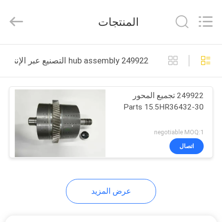
Copyright
©
2021
المنتجات
-
2026
Hefei
ruihuaxin
Electromechanical
الصفحة
Equipment
249922 hub assembly التصنيع عبر الإنترنت
Co.,
الرئيسية
Ltd.
All
Rights
Reserved.
Developed
249922 تجميع المحور
منتجات
by
ECER
Parts 15.5HR36432-30
معلومات
negotiable MOQ:1
عنا
اتصال
جولة
عرض المزيد
في
المعمل