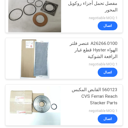
مفصل تحمل أجزاء روكويل
المحور
9
negotiable MOQ:1
Hyster Reach
اتصال
Stacker أجزاء
A26266.0100 عنصر فلتر
الهواء Hyster قطع غيار
الرافعة الشوكية
negotiable MOQ:1
اتصال
47
560123 القابض المكبس
قطع غيار فولفو بنتا
CVS Ferrari Reach
Stacker Parts
negotiable MOQ:1
اتصال