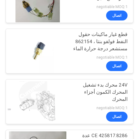
POLICY
negotiable MOQ:1
اتصال
11
قطع غيار ماكينات حقول
قطع غيار Fantuzzi
النفط فولفو بنتا ، 862154
مستشعر درجة حرارة الماء
negotiable MOQ:1
اتصال
24V محرك بدء تشغيل
9
المحرك الكمون أجزاء
قطع غيار CVS Ferrari
المحرك
negotiable MOQ:1
Reach Stacker
اتصال
CE 425817.8286 عدة