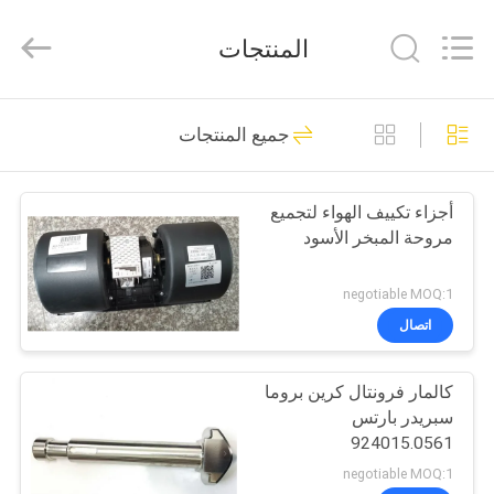
Copyright
©
2021
المنتجات
-
2026
Hefei
ruihuaxin
Electromechanical
الصفحة
160
Equipment
جميع المنتجات
Co.,
الرئيسية
Ltd.
كالمار ريتش ستاكير
All
Rights
Reserved.
أجزاء
Developed
أجزاء تكييف الهواء لتجميع
منتجات
by
ECER
مروحة المبخر الأسود
معلومات
negotiable MOQ:1
عنا
اتصال
31
قطع غيار مكدس
كالمار فرونتال كرين بروما
جولة
سبريدر بارتس
في
الوصول ساني
924015.0561
المعمل
negotiable MOQ:1