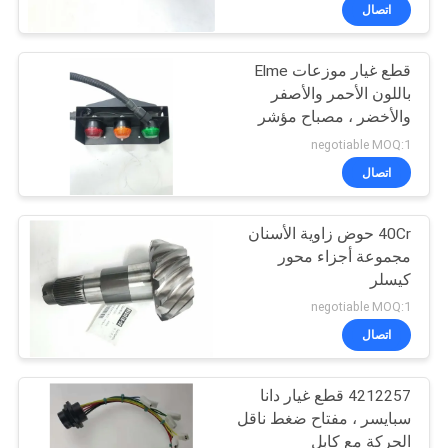
اتصال
مراقبة
قطع غيار موزعات Elme
الجودة
27
باللون الأحمر والأصفر
والأخضر ، مصباح مؤشر
Linde Reach Stacker
اتصل
إشارة 24 فولت
negotiable MOQ:1
أجزاء
بنا
اتصال
40Cr حوض زاوية الأسنان
اطلب
مجموعة أجزاء محور
اقتباس
كيسلر
97
negotiable MOQ:1
قطع غيار
خريطة
اتصال
الموقع
Konecranes
4212257 قطع غيار دانا
سبايسر ، مفتاح ضغط ناقل
PRIVACY
الحركة مع كابل