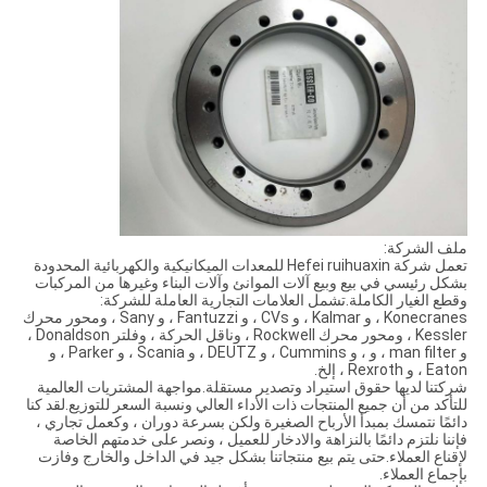
ملف الشركة:
تعمل شركة Hefei ruihuaxin للمعدات الميكانيكية والكهربائية المحدودة
بشكل رئيسي في بيع وبيع آلات الموانئ وآلات البناء وغيرها من المركبات
وقطع الغيار الكاملة.تشمل العلامات التجارية العاملة للشركة:
Konecranes ، و Kalmar ، و CVs ، و Fantuzzi ، و Sany ، ومحور محرك
Kessler ، ومحور محرك Rockwell ، وناقل الحركة ، وفلتر Donaldson ،
و man filter ، و ، و Cummins ، و DEUTZ ، و Scania ، و Parker ، و
Eaton ، و Rexroth ، إلخ.
شركتنا لديها حقوق استيراد وتصدير مستقلة.مواجهة المشتريات العالمية
للتأكد من أن جميع المنتجات ذات الأداء العالي ونسبة السعر للتوزيع.لقد كنا
دائمًا نتمسك بمبدأ الأرباح الصغيرة ولكن بسرعة دوران ، وكعمل تجاري ،
فإننا نلتزم دائمًا بالنزاهة والادخار للعميل ، ونصر على خدمتهم الخاصة
لإقناع العملاء.حتى يتم بيع منتجاتنا بشكل جيد في الداخل والخارج وفازت
بإجماع العملاء.