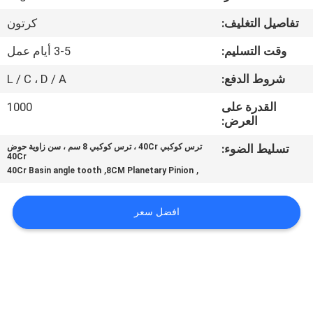
تفاصيل التغليف:
كرتون
مراقبة
وقت التسليم:
3-5 أيام عمل
الجودة
شروط الدفع:
L / C ، D / A
اتصل
القدرة على
1000
العرض:
بنا
تسليط الضوء:
ترس كوكبي 40Cr ، ترس كوكبي 8 سم ، سن زاوية حوض
40Cr
اطلب
,
,
40Cr Basin angle tooth
8CM Planetary Pinion
اقتباس
افضل سعر
خريطة
الموقع
PRIVACY