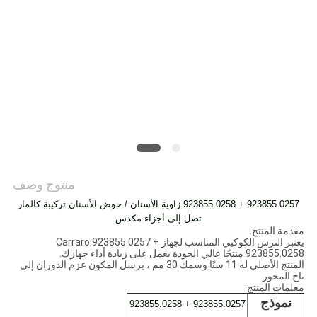
POLICY
منتوج وصف
923855.0257 + 923855.0258 زاوية الأسنان / حوض الأسنان تركيبة كالمار
تصل إلى أجزاء مكدس
مقدمة المنتج:
يعتبر الترس الكوكبي المناسب لجهاز Carraro 923855.0257 +
923855.0258 منتجًا عالي الجودة يعمل على زيادة أداء جهازك.
المنتج الأصلي له 11 سنًا وسمك 30 مم ، يرسل المكون عزم الدوران إلى
تاج المحور.
معلمات المنتج:
نموذج
923855.0257 + 923855.0258