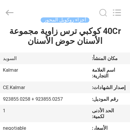
-
2025
Hefei
ruihuaxin
Electromechanical
أجزاء روكويل المحور
Equipment
Co.,
Ltd.
40Cr كوكبي ترس زاوية مجموعة
الصفحة
All
Rights
الأسنان حوض الأسنان
الرئيسية
Reserved.
Developed
by
ECER
منتجات
مكان المنشأ:
السويد
اسم العلامة
Kalmar
معلومات
التجارية:
عنا
إصدار الشهادات:
CE.Kalmar
رقم الموديل:
923855.0257 + 923855.0258
جولة
الحد الأدنى
1
في
لكمية:
المعمل
الأسعار:
negotiable