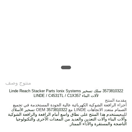
POLICY
منتوج وصف
3573810322 سلك تسخير Linde Reach Stacker Parts Ionix Systems
لآلات البناء LINDE / C4531TL / C1X357
مقدمة المنتج
أجزاء الرافعة الشوكية الكهربائية عالية الجودة المستخدمة في تجميع
الصمام متعدد الاتجاهات LINDE مع OEM
3573810322
تسخير الأسلاك
للبيع
يستخدم هذا المنتج على نطاق واسع أمام الرافعة والرافعة الشوكية
وآلات البناء وآلات التعدين والعديد من المعدات الأخرى والتكنولوجيا
الناضجة والمستقرة والأداء الممتاز.