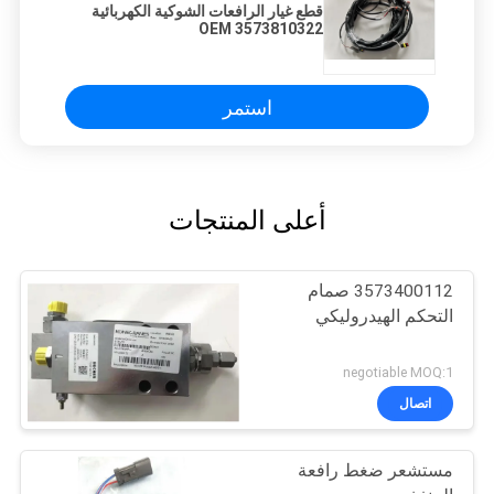
قطع غيار الرافعات الشوكية الكهربائية
OEM 3573810322
استمر
أعلى المنتجات
3573400112 صمام
التحكم الهيدروليكي
negotiable MOQ:1
اتصال
مستشعر ضغط رافعة