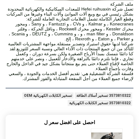
ملف الشركة
تعمل شركة Hefei ruihuaxin للمعدات الميكانيكية والكهربائية المحدودة
بشكل رئيسي في بيع وبيع آلات الموانئ وآلات البناء وغيرها من المركبات
وقطع الغيار الكاملة.تشمل العلامات التجارية العاملة للشركة:
Konecranes ، و Kalmar ، و CVs ، و Fantuzzi ، و Sany ، ومحور
محرك Kessler ، ومحور محرك Rockwell ، وناقل الحركة ، وفلتر
Donaldson ، و man filter ، و ، و Cummins ، و DEUTZ ، و Scania ،
و Parker ، و Eaton ، و Rexroth ، إلخ.
شركتنا لديها حقوق استيراد وتصدير مستقلة.مواجهة المشتريات العالمية
للتأكد من أن جميع المنتجات ذات الأداء العالي ونسبة السعر للتوزيع.لقد
كنا دائمًا نتمسك بمبدأ الأرباح الصغيرة ولكن بسرعة دوران ، وكعمل
تجاري ، فإننا نلتزم دائمًا بالنزاهة والادخار للعميل ، ونصر على خدمتهم
الخاصة لإقناع العملاء.حتى يتم بيع منتجاتنا بشكل جيد في الداخل والخارج
وفازت بإجماع العملاء.
فلسفة الشركة التشغيلية هي: تقديم أفضل الخدمات والجودة ، والسعي
لإرضاء جميع العملاء من أجل المنفعة المتبادلة والفوز المشترك.
3573810322 تسخير أسلاك الطاقة
تسخير الكابلات الكهربائية OEM
3573810322 تسخير الكابلات الكهربائية
احصل على افضل سعر ل