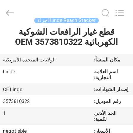
-
2026
Hefei
ruihuaxin
Electromechanical
Linde Reach Stacker أجزاء
Equipment
Co.,
قطع غيار الرافعات الشوكية
الصفحة
Ltd.
All
Rights
الكهربائية OEM 3573810322
الرئيسية
Reserved.
Developed
by
ECER
منتجات
مكان المنشأ:
الولايات المتحدة الأمريكية
اسم العلامة
Linde
معلومات
التجارية:
عنا
إصدار الشهادات:
CE.Linde
رقم الموديل:
3573810322
جولة
الحد الأدنى
1
في
لكمية:
المعمل
الأسعار:
negotiable