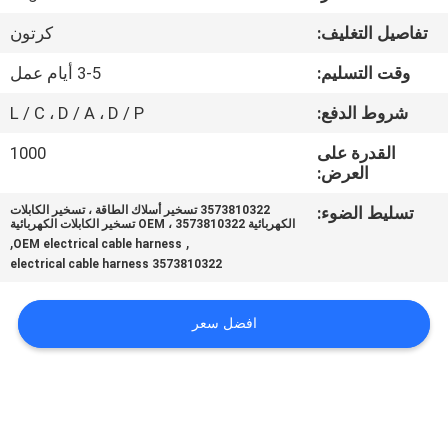
تفاصيل التغليف:
كرتون
مراقبة
وقت التسليم:
3-5 أيام عمل
الجودة
شروط الدفع:
L / C ، D / A ، D / P
اتصل
القدرة على
1000
العرض:
بنا
تسليط الضوء:
3573810322 تسخير أسلاك الطاقة ، تسخير الكابلات
الكهربائية OEM ، 3573810322 تسخير الكابلات الكهربائية
اطلب
,
,
OEM electrical cable harness
3573810322 electrical cable harness
اقتباس
افضل سعر
خريطة
الموقع
PRIVACY