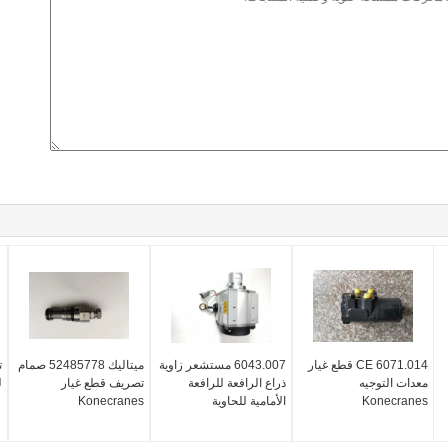
CE 6071.014 قطع غيار
6043.007 مستشعر زاوية
ميتاليك 52485778 صمام
ت
معدات التوجيه
ذراع الرافعة للرافعة
تصريف قطع غيار
لن
Konecranes
الأمامية للحاوية
Konecranes