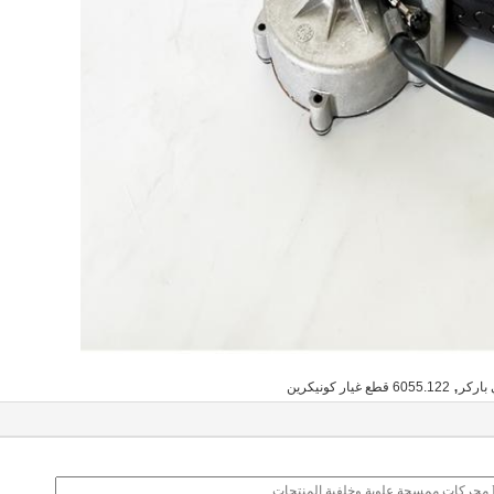
,
باركر
6055.122 قطع غيار كونيكرين