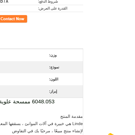
شروط الدفع:
 D / A
القدرة على العرض:
اتصل
وزن:
نموذج:
اللون:
إبراز:
6048.053 ممسحة علوية وخلفية للسيارات Konecranes شركة قطع غيار Linde Material Handling Company
مقدمة المنتج
لإنشاء منتج مبيعًا ، مرحبًا بك في التفاوض