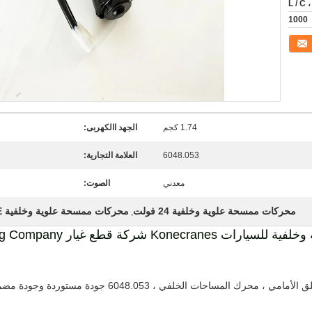
L / C ،
1000
1.74 كجم
الجهد االكهربى:
6048.053
العلامة التجارية:
معدني
الصوت:
محركات ممسحة علوية وخلفية 24 فولت
محركات ممسحة علوية وخلفية CE
,
Linde هي خبيرة في آلات الموانئ ، بسقفها المعلق الأمامي ، محر