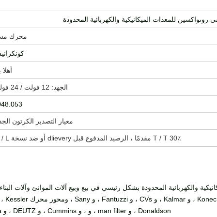
روىواكسين للمعدات الميكانيكية والكهربائية المحدودة
محرك مس
كونكراني
أهلا 
الجهد: 12 فولت / 24 فولت
048.053
معيار التصدير الكرتون الجد
30٪ T / T مقدمًا ، الرصيد المدفوع قبل dlievery أو ضد نسخة B / L.
Hefei ru للمعدات الميكانيكية والكهربائية المحدودة بشكل رئيسي في بيع وبيع آلات الموانئ وآ
Donaldson ، و man filter ، و ، و Cummins ، و DEUTZ ، و Scania ، و Parker ، و Eaton ، و Rexroth ، إلخ.