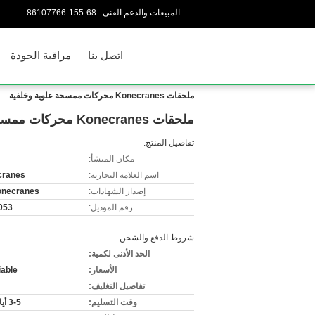
المبيعات والدعم الفنى :
86-551-66770168
اتصل بنا
مراقبة الجودة
ملحقات Konecranes محركات ممسحة علوية وخلفية
ملحقات Konecranes محركات ممسحة علوية وخلفية
تفاصيل المنتج:
مكان المنشأ:
اسم العلامة التجارية:
cranes
إصدار الشهادات:
onecranes
رقم الموديل:
053
شروط الدفع والشحن:
الحد الأدنى لكمية:
الأسعار:
iable
تفاصيل التغليف:
وقت التسليم:
3-5 أيام عمل