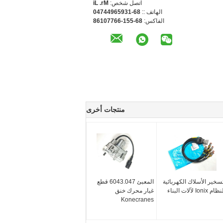
اتصل شخص:
Mr. Li
الهاتف ::
86-13956944740
الفاكس:
86-551-66770168
منتجات أخرى
سخير الأسلاك الكهربائية
المعبئ 6043.047 قطع
ظام Ionix لآلات البناء
غيار محرك خنق
Konecranes