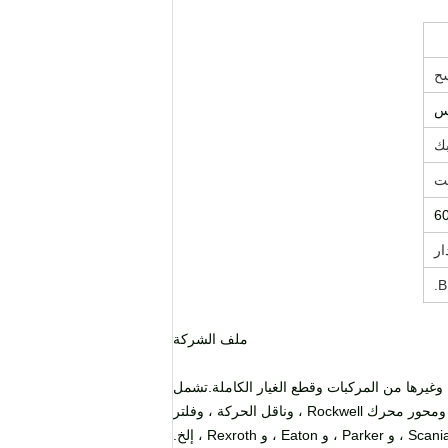
ح
س
بك
6
ار
ملف الشركة
لات البناء وغيرها من المركبات وقطع الغيار الكاملة.تشمل
العلامات التجارية العاملة للشركة: Konecranes ، و Kalmar ، و CVs ، و Fantuzzi ، و Sany ، ومحور محرك Kessler ، ومحور محرك Rockwell ، وناقل الحركة ، وفلتر