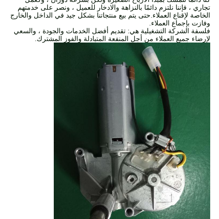
تجاري ، فإننا نلتزم دائمًا بالنزاهة والادخار للعميل ، ونصر على خدمتهم
الخاصة لإقناع العملاء.حتى يتم بيع منتجاتنا بشكل جيد في الداخل والخارج
وفازت بإجماع العملاء.
فلسفة الشركة التشغيلية هي: تقديم أفضل الخدمات والجودة ، والسعي
لإرضاء جميع العملاء من أجل المنفعة المتبادلة والفوز المشترك.