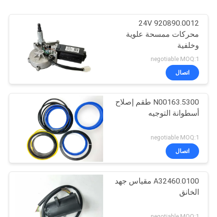
24V 920890.0012
محركات ممسحة علوية
وخلفية
negotiable MOQ:1
اتصال
N00163.5300 طقم إصلاح
أسطوانة التوجيه
negotiable MOQ:1
اتصال
A32460.0100 مقياس جهد
الخانق
negotiable MOQ:1