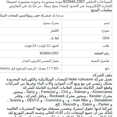
المساحات الخلفي
923944.2357
جودة مستوردة وجودة مضمونة.خصيصًا
للتجارة الإلكترونية عبر الحدود لإنشاء منتج مبيعًا ، مرحبًا بك في التفاوض
معلمات المنتج
مرحبا بك في
شركة خفى روىواكسين للمعدات الميكاني
اسم
محرك مسح
نموذج
كالمار
OEM
أهلا بك
طلب
الجهد: 12 فولت / 24 فولت
رقم القطعة
923944.2357
تفاصيل التعبئة
معيار التصدير الكرتون الجدار
دفع
30٪ T / T مقدمًا ، الرصيد المدفوع قبل dlievery أو ضد نسخة B / L.
ملف الشركة
تعمل شركة Hefei ruihuaxin للمعدات الميكانيكية والكهربائية المحدودة
بشكل رئيسي في بيع وبيع آلات الموانئ وآلات البناء وغيرها من المركبات
وقطع الغيار الكاملة.تشمل العلامات التجارية العاملة للشركة:
Konecranes ، و Kalmar ، و CVs ، و Fantuzzi ، و Sany ، ومحور
محرك Kessler ، ومحور محرك Rockwell ، وناقل الحركة ، وفلتر
Donaldson ، و man filter ، و ، و Cummins ، و DEUTZ ، و Scania ،
و Parker ، و Eaton ، و Rexroth ، إلخ.
شركتنا لديها حقوق استيراد وتصدير مستقلة.مواجهة المشتريات العالمية
للتأكد من أن جميع المنتجات ذات الأداء العالي ونسبة السعر للتوزيع.لقد
كنا دائمًا نتمسك بمبدأ الأرباح الصغيرة ولكن بسرعة دوران ، وكعمل