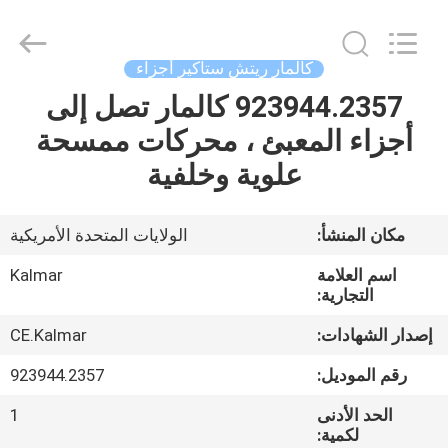
Copyright
©
2021
-
2026
كالمار ريتش ستاكير أجزاء
Hefei
ruihuaxin
Electromechanical
923944.2357 كالمار تصل إلى
الصفحة
Equipment
Co.,
أجزاء المعبئ ، محركات ممسحة
الرئيسية
Ltd.
All
Rights
علوية وخلفية
Reserved.
Developed
منتجات
by
ECER
مكان المنشأ:
الولايات المتحدة الأمريكية
معلومات
اسم العلامة
Kalmar
عنا
التجارية:
إصدار الشهادات:
CE.Kalmar
جولة
رقم الموديل:
923944.2357
في
الحد الأدنى
1
المعمل
لكمية: