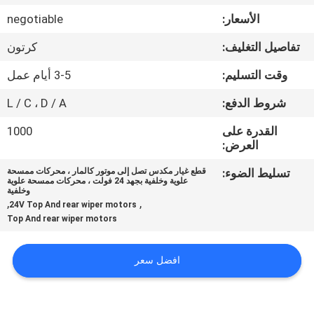
الأسعار:
negotiable
مراقبة
تفاصيل التغليف:
كرتون
الجودة
وقت التسليم:
3-5 أيام عمل
اتصل
شروط الدفع:
L / C ، D / A
بنا
القدرة على
1000
العرض:
اطلب
تسليط الضوء:
قطع غيار مكدس تصل إلى موتور كالمار ، محركات ممسحة
علوية وخلفية بجهد 24 فولت ، محركات ممسحة علوية
اقتباس
وخلفية
,
,
24V Top And rear wiper motors
Top And rear wiper motors
خريطة
الموقع
افضل سعر
PRIVACY