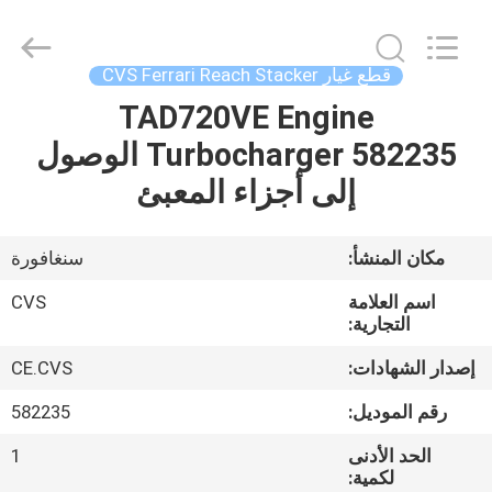
2021
-
2025
Hefei
ruihuaxin
قطع غيار CVS Ferrari Reach Stacker
Electromechanical
Equipment
Co.,
TAD720VE Engine
الصفحة
Ltd.
All
Turbocharger 582235 الوصول
الرئيسية
Rights
Reserved.
Developed
إلى أجزاء المعبئ
by
ECER
منتجات
مكان المنشأ:
سنغافورة
معلومات
اسم العلامة
CVS
عنا
التجارية:
إصدار الشهادات:
CE.CVS
جولة
رقم الموديل:
582235
في
الحد الأدنى
1
المعمل
لكمية: