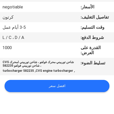
الأسعار:
negotiable
مراقبة
تفاصيل التغليف:
كرتون
الجودة
وقت التسليم:
3-5 أيام عمل
اتصل
شروط الدفع:
L / C ، D / A
بنا
القدرة على
1000
العرض:
اطلب
تسليط الضوء:
شاحن توربيني محرك فولفو ، شاحن توربيني لمحرك CVS
، شاحن توربيني فولفو 582235
اقتباس
,
,
582235 turbocharger
CVS engine turbocharger
خريطة
افضل سعر
الموقع
PRIVACY