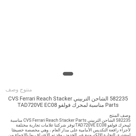
POLICY
منتوج وصف
582235 الشاحن التربيني CVS Ferrari Reach Stacker
Parts مناسبة لمحرك فولفو TAD720VE EC08
وصف المنتج
582235 الشاحن التربيني CVS Ferrari Reach Stacker Parts مناسبة
لمحرك فولفو TAD720VE EC08
توفر شركتنا علامات تجارية مختلفة
لأجزاء رافعة التكديس الأمامية على مدار العام ، وهي مخصصة خصيصًا
لمشتري التجارة الإلكترونية عبر الحدود ، وقد تم الاعتراف بها بالإجماع من