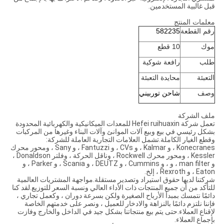
قبل غالبية المستخدمين.
معلمات المنتج
رقم القطعة
582235
موك
10 قطع
طلب
رافعة شوكية
التعبئة
محايدة التعبئة
وصف
شاحن توربيني
ملف الشركة
تعمل شركة Hefei ruihuaxin للمعدات الميكانيكية والكهربائية المحدودة
بشكل رئيسي في بيع وبيع آلات الموانئ وآلات البناء وغيرها من المركبات
وقطع الغيار الكاملة.تشمل العلامات التجارية العاملة للشركة:
Konecranes ، و Kalmar ، و CVs ، و Fantuzzi ، و Sany ، ومحور محرك
Kessler ، ومحور محرك Rockwell ، وناقل الحركة ، وفلتر Donaldson ،
و man filter ، و ، و Cummins ، و DEUTZ ، و Scania ، و Parker ، و
Eaton ، و Rexroth ، إلخ.
شركتنا لديها حقوق استيراد وتصدير مستقلة.مواجهة المشتريات العالمية
للتأكد من أن جميع المنتجات ذات الأداء العالي ونسبة السعر للتوزيع.لقد كنا
دائمًا نتمسك بمبدأ الأرباح الصغيرة ولكن بسرعة دوران ، وكعمل تجاري ،
فإننا نلتزم دائمًا بالنزاهة والادخار للعميل ، ونصر على خدمتهم الخاصة
لإقناع العملاء.حتى يتم بيع منتجاتنا بشكل جيد في الداخل والخارج وفازت
بإجماع العملاء.