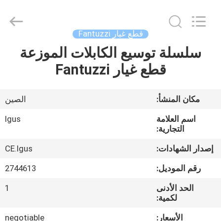
2021
-
2025
Hefei
ruihuaxin
قطع غيار Fantuzzi
Electromechanical
Equipment
سلسلة توسيع الكابلات الموزعة
الصفحة
Co.,
Ltd.
All
قطع غيار Fantuzzi
الرئيسية
Rights
Reserved.
Developed
by
ECER
منتجات
مكان المنشأ:
الصين
اسم العلامة
Igus
معلومات
التجارية:
عنا
إصدار الشهادات:
CE.Igus
رقم الموديل:
2744613
جولة
الحد الأدنى
1
في
لكمية:
المعمل
الأسعار:
negotiable