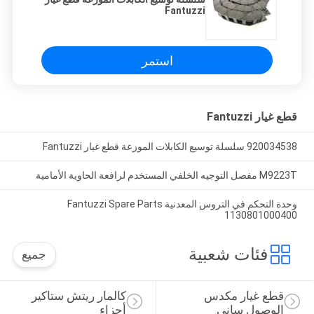
Fantuzzi
استمر
قطع غيار Fantuzzi
920034538 سلسلة توسيع الكابلات الموزعة قطع غيار Fantuzzi
M9223T مفصل التوجيه الخلفي المستخدم لرافعة الحاوية الأمامية
وحدة التحكم في التروس المعدنية Fantuzzi Spare Parts
1130801000400
فئات شعبية
جميع
قطع غيار مكدس 
كالمار ريتش ستاكير 
الوصول ساني
أجزاء