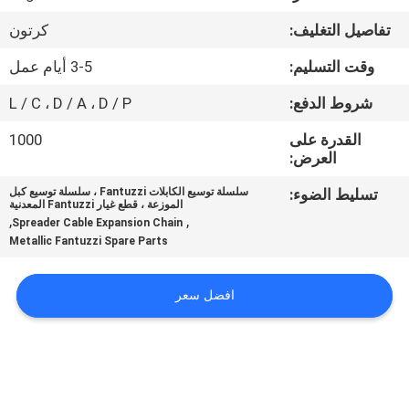
تفاصيل التغليف:
كرتون
مراقبة
وقت التسليم:
3-5 أيام عمل
الجودة
شروط الدفع:
L / C ، D / A ، D / P
اتصل
القدرة على
1000
العرض:
بنا
تسليط الضوء:
سلسلة توسيع الكابلات Fantuzzi ، سلسلة توسيع كبل
الموزعة ، قطع غيار Fantuzzi المعدنية
اطلب
,
,
Spreader Cable Expansion Chain
Metallic Fantuzzi Spare Parts
اقتباس
افضل سعر
خريطة
الموقع
PRIVACY