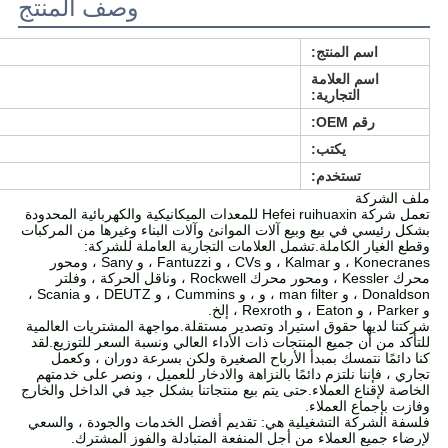
وصف المنتج
اسم المنتج:
اسم العلامة
التجارية:
رقم OEM:
يكتب:
تستخدم:
ملف الشركة
تعمل شركة Hefei ruihuaxin للمعدات الميكانيكية والكهربائية المحدودة
بشكل رئيسي في بيع وبيع آلات الموانئ وآلات البناء وغيرها من المركبات
وقطع الغيار الكاملة.تشمل العلامات التجارية العاملة للشركة:
Konecranes ، و Kalmar ، و CVs ، و Fantuzzi ، و Sany ، ومحور
محرك Kessler ، ومحور محرك Rockwell ، وناقل الحركة ، وفلتر
Donaldson ، و man filter ، و ، و Cummins ، و DEUTZ ، و Scania ،
و Parker ، و Eaton ، و Rexroth ، إلخ.
شركتنا لديها حقوق استيراد وتصدير مستقلة.مواجهة المشتريات العالمية
للتأكد من أن جميع المنتجات ذات الأداء العالي ونسبة السعر للتوزيع.لقد
كنا دائمًا نتمسك بمبدأ الأرباح الصغيرة ولكن بسرعة دوران ، وكعمل
تجاري ، فإننا نلتزم دائمًا بالنزاهة والادخار للعميل ، ونصر على خدمتهم
الخاصة لإقناع العملاء.حتى يتم بيع منتجاتنا بشكل جيد في الداخل والخارج
وفازت بإجماع العملاء.
فلسفة الشركة التشغيلية هي: تقديم أفضل الخدمات والجودة ، والسعي
لإرضاء جميع العملاء من أجل المنفعة المتبادلة والفوز المشترك.