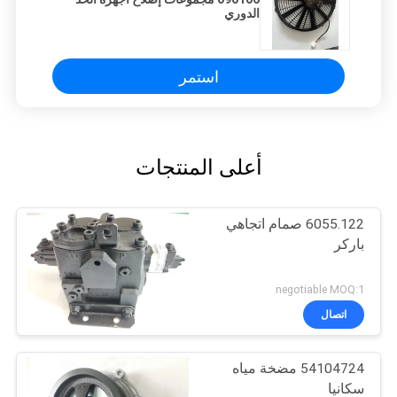
الدوري
استمر
أعلى المنتجات
6055.122 صمام اتجاهي
باركر
negotiable MOQ:1
اتصال
54104724 مضخة مياه
سكانيا