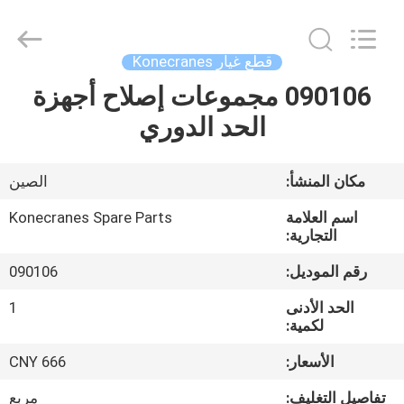
-
2026
Hefei
ruihuaxin
Electromechanical
قطع غيار Konecranes
Equipment
Co.,
Ltd.
090106 مجموعات إصلاح أجهزة
الصفحة
All
Rights
الحد الدوري
الرئيسية
Reserved.
Developed
by
ECER
منتجات
مكان المنشأ:
الصين
اسم العلامة
Konecranes Spare Parts
معلومات
التجارية:
عنا
رقم الموديل:
090106
الحد الأدنى
1
جولة
لكمية:
في
الأسعار:
CNY 666
المعمل
تفاصيل التغليف:
مربع