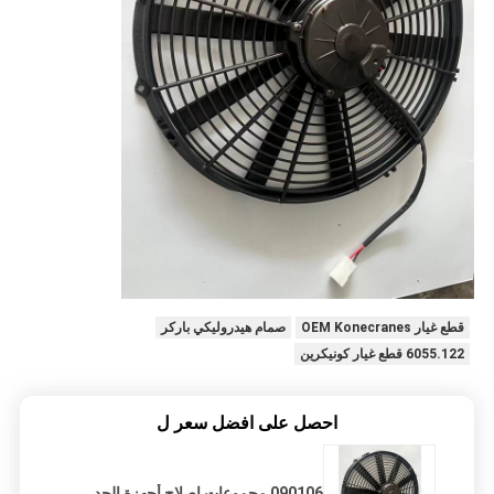
قطع غيار OEM Konecranes
صمام هيدروليكي باركر
6055.122 قطع غيار كونيكرين
احصل على افضل سعر ل
090106 مجموعات إصلاح أجهزة الحد