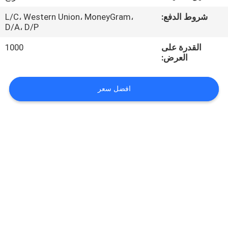
شروط الدفع:
L/C، Western Union، MoneyGram،
مراقبة
D/A، D/P
الجودة
القدرة على
1000
العرض:
اتصل
بنا
افضل سعر
اطلب
اقتباس
خريطة
الموقع
PRIVACY