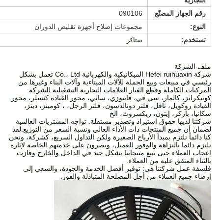
التجارية
رقم الجهاز المصنّع
090106
النوع:
مجموعات إصلاح أجهزة تقليص الدوران
تستخدم:
ستاكر
ملف الشركة
شركة Hefei ruihuaxin الميكانيكية والكهربائية Co.، Ltd تعمل بشكل
رئيسي في مبيعات وبيع الجملة للآلات الميناءية وآلات البناء وغيرها من
المركبات الكاملة وقطع الغيار.العلامات التجارية التشغيلية للشركة:
كونيكرانز، كالمار، سي في، فانتوزي، ساني، محور القيادة كيسلر، محور
القيادة روكويل، ناقل، فلتر دونالدسون، فلتر الرجل، ، كومينز، ديتز،
سكانيا، باركر، إيتون، ريكسروث، الخ
شركتنا لديها حقوق استيراد وتصدير مستقلة. تواجه المشتريات العالمية
لضمان أن جميع المنتجات ذات الأداء العالي ونسبة السعر من التوزيع.لقد
كنا دائماً نلتزم بمبدأ الأرباح الصغيرة ولكن التداول السريع، كشركة، ونحن
نلتزم دائما بالنزاهة والوفور للعميل، ويصرون على خدمتهم الخاصة لإثارة
إعجاب العملاء.حتى تبيع منتجاتنا بشكل جيد في الداخل والخارج وفازت
بالثناء المتفق عليه من العملاء.
فلسفة عمل شركتنا هي: توفير أفضل الخدمة والجودة، والسعي إلى
إرضاء جميع العملاء من أجل المصلحة المتبادلة والفوز.