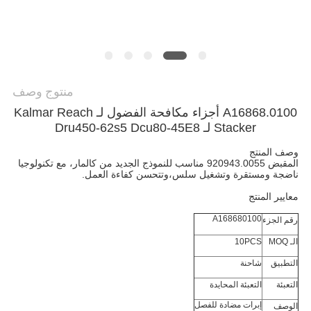
POLICY
منتوج وصف
A16868.0100 أجزاء مكافحة الفضول لـ Kalmar Reach
Stacker لـ Dru450-62s5 Dcu80-45E8
وصف المنتج
المقبض 920943.0055 مناسب للنموذج الجديد من كالمار، مع تكنولوجيا
ناضجة ومستقرة وتشغيل سلس،وتتحسن كفاءة العمل.
معايير المنتج
A168680100
رقم الجزء
الـ MOQ
10PCS
التطبيق
شاحنة
التعبئة
التعبئة المحايدة
إبرات مضادة للفصل
الوصف