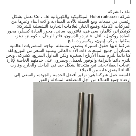
ملف الشركة
شركة Hefei ruihuaxin الميكانيكية والكهربائية Co.، Ltd تعمل بشكل
رئيسي في مبيعات وبيع الجملة للآلات الميناءية وآلات البناء وغيرها من
المركبات الكاملة وقطع الغيار.العلامات التجارية التشغيلية للشركة:
كونيكرانز، كالمار، سي في، فانتوزي، ساني، محور القيادة كيسلر، محور
القيادة روكويل، ناقل، فلتر دونالدسون، فلتر الرجل، ، كومينز، ديتز،
سكانيا، باركر، إيتون، ريكسروث، الخ
شركتنا لديها حقوق استيراد وتصدير مستقلة. تواجه المشتريات العالمية
لضمان أن جميع المنتجات ذات الأداء العالي ونسبة السعر من التوزيع.لقد
كنا دائماً نلتزم بمبدأ الأرباح الصغيرة ولكن التداول السريع، كشركة، ونحن
نلتزم دائما بالنزاهة والوفور للعميل، ويصرون على خدمتهم الخاصة لإثارة
إعجاب العملاء.حتى تبيع منتجاتنا بشكل جيد في الداخل والخارج وفازت
بالثناء المتفق عليه من العملاء.
فلسفة عمل شركتنا هي: توفير أفضل الخدمة والجودة، والسعي إلى
إرضاء جميع العملاء من أجل المصلحة المتبادلة والفوز.