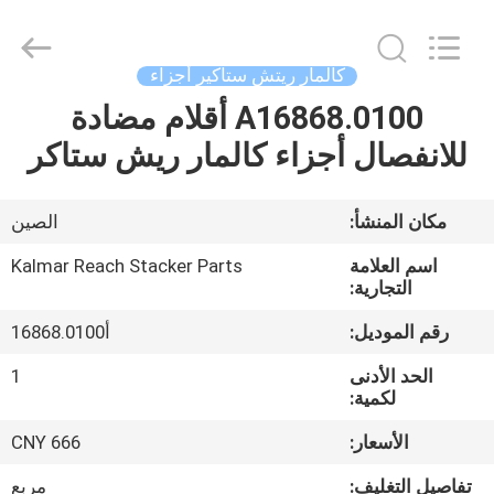
Copyright
©
2021
-
2026
كالمار ريتش ستاكير أجزاء
Hefei
ruihuaxin
Electromechanical
A16868.0100 أقلام مضادة
الصفحة
Equipment
Co.,
للانفصال أجزاء كالمار ريش ستاكر
الرئيسية
Ltd.
All
Rights
Reserved.
Developed
منتجات
مكان المنشأ:
الصين
by
ECER
اسم العلامة
Kalmar Reach Stacker Parts
معلومات
التجارية:
عنا
رقم الموديل:
أ16868.0100
الحد الأدنى
1
جولة
لكمية:
في
الأسعار:
CNY 666
المعمل
تفاصيل التغليف:
مربع