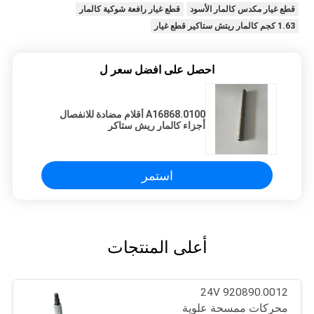
قطع غيار مكدس كالمار الأسود
قطع غيار رافعة شوكية كالمار
1.63 كجم كالمار ريتش ستاكير قطع غيار
احصل على افضل سعر ل
A16868.0100 أقلام مضادة للانفصال
أجزاء كالمار ريش ستاكر
استمر
أعلى المنتجات
24V 920890.0012
محركات ممسحة علوية