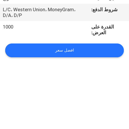
شروط الدفع:
L/C، Western Union، MoneyGram،
مراقبة
D/A، D/P
الجودة
القدرة على
1000
العرض:
اتصل
بنا
افضل سعر
اطلب
اقتباس
خريطة
الموقع
PRIVACY