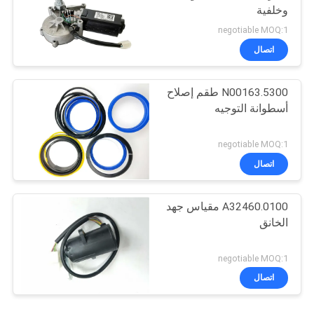
وخلفية
negotiable MOQ:1
اتصال
N00163.5300 طقم إصلاح
أسطوانة التوجيه
negotiable MOQ:1
اتصال
A32460.0100 مقياس جهد
الخانق
negotiable MOQ:1
اتصال