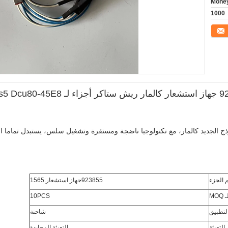
Money
1000
Dru450-62s5
 الجزء
923855جهاز استشعار.1565
 MOQ
10PCS
لتطبيق
شاحنة
التعبئة
التعبئة المحايدة