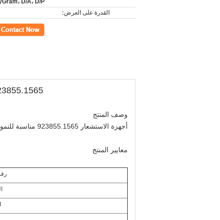
Gram، D/A، D/P
القدرة على العرض:
اتصل
923855.1565 جهاز استشعار كالمار ريش ستاكر أجزاء لـ  Dcu80-45E8
وصف المنتج
أجهزة الاستشعار 923855.1565 مناسبة للنموذج الجديد كالمار، مع تكنولوجيا ناضجة ومستقرة وتشغيل سلس، يستبدل تماما المقبض القديم.وتتحسن كفاءة العمل.
معايير المنتج
رقم
الـ
ا