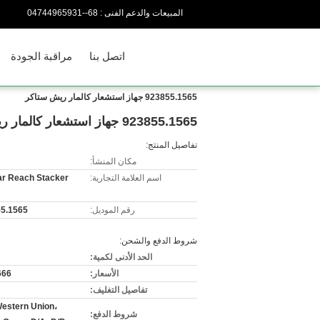
المبيعات والدعم الفنى :
86--13956944740
اتصل بنا
مراقبة الجودة
923855.1565 جهاز استشعار كالمار ريش ستاكر
923855.1565 جهاز استشعار كالمار ريش ستاكر
تفاصيل المنتج:
مكان المنشأ:
اسم العلامة التجارية:
r Reach Stacker
رقم الموديل:
5.1565
شروط الدفع والشحن:
الحد الأدنى لكمية:
الأسعار:
666
تفاصيل التغليف:
Western Union،
شروط الدفع: