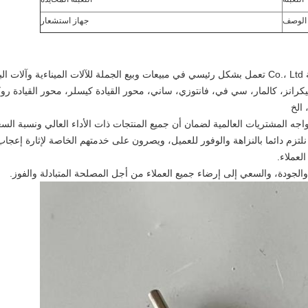
الوصف
جهاز استشعار
شركة Hefei ruihuaxin الميكانيكية والكهربائية Co.، Ltd تعمل بشكل رئيسي في مبيعات وبيع الجملة للآلات 
ونيكرانز، كالمار، سي في، فانتوزي، ساني، محور القيادة كيسلر، محور القيادة رو
 الخ
ه المشتريات العالمية لضمان أن جميع المنتجات ذات الأداء العالي ونسبة السعر من
تزم دائما بالنزاهة والوفور للعميل، ويصرون على خدمتهم الخاصة لإثارة إعجاب 
لعملاء.
جودة، والسعي إلى إرضاء جميع العملاء من أجل المصلحة المتبادلة والفوز.