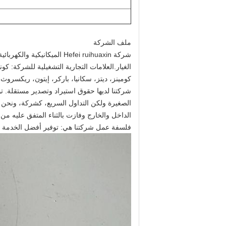
ملف الشركة
الغيار.العلامات التجارية التشغيلية للشركة: ك
كومينز، ديتز، سكانيا، باركر، إيتون، ريكسروث،
شركتنا لديها حقوق استيراد وتصدير مستقلة. تواج
الصغيرة ولكن التداول السريع، كشركة، ونحن نل
الداخل والخارج وفازت بالثناء المتفق عليه من ا
فلسفة عمل شركتنا هي: توفير أفضل الخدمة وال