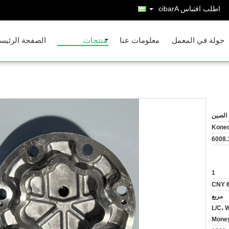
اطلب اقتباس
Arabic
جولة في المعمل
معلومات عنا
منتجات
الصفحة الرئيس
الصين
Konec
6008.
1
CNY 
مربع
L/C، 
Money