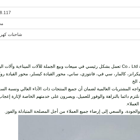
8.117
مح
شاحنات كهربا
شركة Hefei ruihuaxin الميكانيكية والكهربائية Co.، Ltd تعمل بشكل رئيسي في مبيعات وبيع الجملة للآلات 
ونيكرانز، كالمار، سي في، فانتوزي، ساني، محور القيادة كيسلر، محور القيادة رو
 الخ
ه المشتريات العالمية لضمان أن جميع المنتجات ذات الأداء العالي ونسبة السعر من
تزم دائما بالنزاهة والوفور للعميل، ويصرون على خدمتهم الخاصة لإثارة إعجاب 
لعملاء.
جودة، والسعي إلى إرضاء جميع العملاء من أجل المصلحة المتبادلة والفوز.