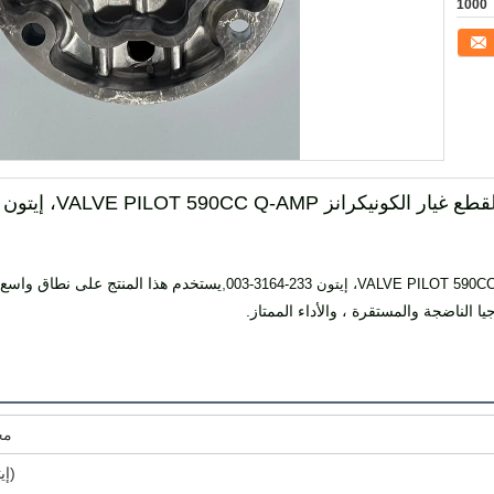
1000
قطع غيار الكونيكرانز VALVE PILOT 590CC Q-AMP، إيتون 233-3164-003
,
يستخدم هذا المنتج على نطاق واسع أما
ا الناضجة والمستقرة ، والأداء الممتاز.
مح
(إي