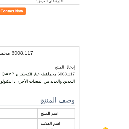
القدرة على العرض:
اتصل
6008.117 محمل
إدخال المنتج
6008.117 محمل
قطع غيار الكونيكرانز VALVE PILOT 590CC Q-AMP، إيتون 233-3164-003
التعدين والعديد من المعدات الأخرى ، التكنولوجي
وصف المنتج
اسم المنتج
اسم العلامة