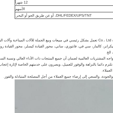
12 شهراً
الأسهم
DHL/FEDEX/UPS/TNT، أو عن طريق الجو أو البحر.
شركة Hefei ruihuaxin الميكانيكية والكهربائية Co.، Ltd تعمل بشكل رئيسي في مبيعات وبيع الجملة للآلات 
ونيكرانز، كالمار، سي في، فانتوزي، ساني، محور القيادة كيسلر، محور القيادة رو
 الخ
ه المشتريات العالمية لضمان أن جميع المنتجات ذات الأداء العالي ونسبة السعر من
تزم دائما بالنزاهة والوفور للعميل، ويصرون على خدمتهم الخاصة لإثارة إعجاب 
لعملاء.
جودة، والسعي إلى إرضاء جميع العملاء من أجل المصلحة المتبادلة والفوز.