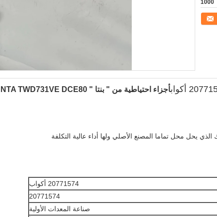
1000
2077 أكواب
أجزاء احتياطية من " بنتا " PENTA TWD731VE DCE80
20771574 أكواب
20771574
صناعة المعدات الأولية