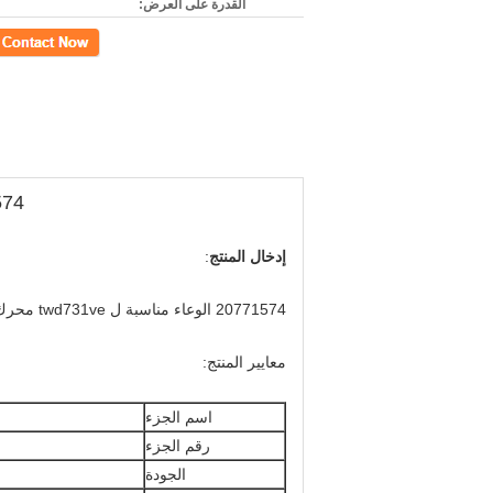
القدرة على العرض:
اتصل
1574
إدخال المنتج
:
20771574 الوعاء مناسبة ل twd731ve محرك الذي يحل محل تماما المصنع الأصلي ولها أداء عالية التكلفة
معايير المنتج:
اسم الجزء
رقم الجزء
الجودة