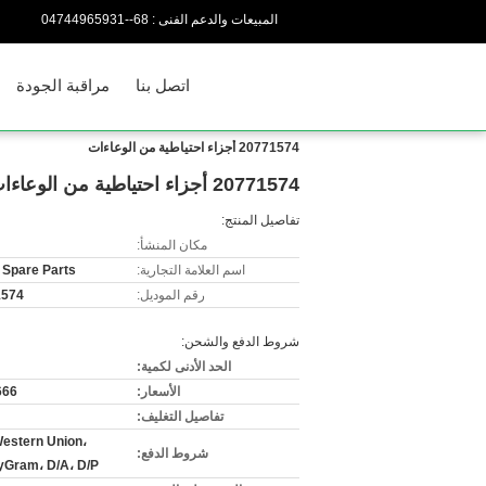
المبيعات والدعم الفنى :
86--13956944740
اتصل بنا
مراقبة الجودة
20771574 أجزاء احتياطية من الوعاءات
20771574 أجزاء احتياطية من الوعاءات
تفاصيل المنتج:
مكان المنشأ:
اسم العلامة التجارية:
 Spare Parts
رقم الموديل:
1574
شروط الدفع والشحن:
الحد الأدنى لكمية:
الأسعار:
666
تفاصيل التغليف:
Western Union،
شروط الدفع:
Gram، D/A، D/P