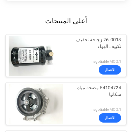
أعلى المنتجات
26-0018 زجاجة تجفيف
تكييف الهواء
negotiable MOQ:1
الاتصال
54104724 مضخة مياه
سكانيا
negotiable MOQ:1
الاتصال