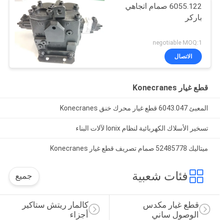
6055.122 صمام اتجاهي
باركر
negotiable MOQ:1
الاتصال
قطع غيار Konecranes
المعبئ 6043.047 قطع غيار محرك خنق Konecranes
تسخير الأسلاك الكهربائية لنظام Ionix لآلات البناء
ميتاليك 52485778 صمام تصريف قطع غيار Konecranes
فئات شعبية
جميع
قطع غيار مكدس 
كالمار ريتش ستاكير 
الوصول ساني
أجزاء