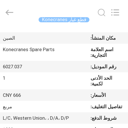
-
2026
Hefei
ruihuaxin
Electromechanical
قطع غيار Konecranes
Equipment
Co.,
Ltd.
الصفحة
All
Rights
مكان المنشأ:
الصين
الرئيسية
Reserved.
Developed
by
اسم العلامة
Konecranes Spare Parts
ECER
التجارية:
منتجات
رقم الموديل:
6027.037
معلومات
الحد الأدنى
1
لكمية:
عنا
الأسعار:
CNY 666
جولة
تفاصيل التغليف:
مربع
في
شروط الدفع:
L/C، Western Union، ، D/A، D/P
المعمل