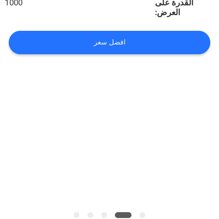
القدرة على
1000
العرض:
مراقبة
الجودة
افضل سعر
اتصل
بنا
اطلب
اقتباس
خريطة
الموقع
PRIVACY